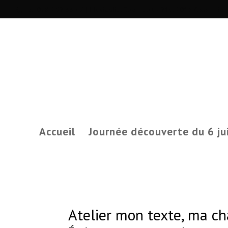
Tél. 078 252 33 47 | Musicalia, Rue Haute 21a, 2013 Colombier
Accueil
Journée découverte du 6 jui
Atelier mon texte, ma c