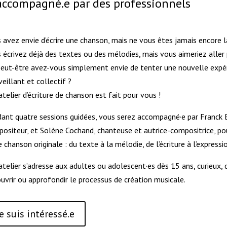
 accompagné.e par des professionnels
 avez envie d’écrire une chanson, mais ne vous êtes jamais encore l
 écrivez déjà des textes ou des mélodies, mais vous aimeriez aller 
eut-être avez-vous simplement envie de tenter une nouvelle expéri
veillant et collectif ?
atelier d’écriture de chanson est fait pour vous !
ant quatre sessions guidées, vous serez accompagné·e par Franck B
ositeur, et Solène Cochand, chanteuse et autrice-compositrice, pou
e chanson originale : du texte à la mélodie, de l’écriture à l’expressio
atelier s’adresse aux adultes ou adolescent·es dès 15 ans, curieux
uvrir ou approfondir le processus de création musicale.
Je suis intéressé.e