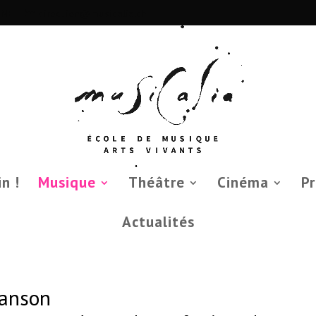
 NE
direction@musicalia.ch
n !
Musique
Théâtre
Cinéma
Pr
Actualités
hanson