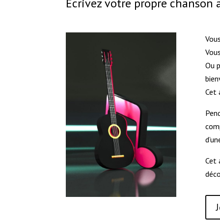
Écrivez votre propre chanson
Vous
Vous
Ou p
bien
Cet 
Pend
comp
d’un
Cet 
déco