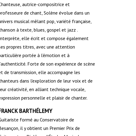
Chanteuse, autrice-compositrice et
professeure de chant, Solène évolue dans un
univers musical mêlant pop, variété française,
chanson à texte, blues, gospel et jazz .
Interprète, elle écrit et compose également
ses propres titres, avec une attention
particulière portée à l’émotion et à
l’authenticité. Forte de son expérience de scène
et de transmission, elle accompagne les
chanteurs dans l’exploration de leur voix et de
leur créativité, en alliant technique vocale,
expression personnelle et plaisir de chanter.
FRANCK BARTHÉLEMY
Guitariste formé au Conservatoire de
Besançon, il y obtient un Premier Prix de