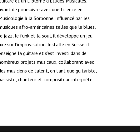
Guitare et un Diplôme d’Études Musicales,
avant de poursuivre avec une Licence en
Musicologie à la Sorbonne. Influencé par les
musiques afro-américaines telles que le blues,
le jazz, le funk et la soul, il développe un jeu
axé sur l’improvisation. Installé en Suisse, il
enseigne la guitare et s’est investi dans de
nombreux projets musicaux, collaborant avec
des musiciens de talent, en tant que guitariste,
bassiste, chanteur et compositeur-interprète.